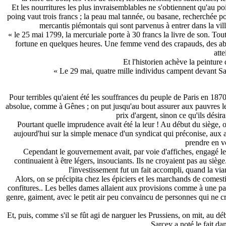
Et les nourritures les plus invraisemblables ne s'obtiennent qu'au po
poing vaut trois francs ; la peau mal tannée, ou basane, recherchée po
mercantis piémontais qui sont parvenus à entrer dans la vill
« le 25 mai 1799, la mercuriale porte à 30 francs la livre de son. Tou
fortune en quelques heures. Une femme vend des crapauds, des abei
atte
Et l'historien achève la peinture 
« Le 29 mai, quatre mille individus campent devant Sa
Pour terribles qu'aient été les souffrances du peuple de Paris en 187
absolue, comme à Gênes ; on put jusqu'au bout assurer aux pauvres le
prix d'argent, sinon ce qu'ils désira
Pourtant quelle imprudence avait été la leur ! Au début du siège, 
aujourd'hui sur la simple menace d'un syndicat qui préconise, aux a
prendre en vo
Cependant le gouvernement avait, par voie d'affiches, engagé les P
continuaient à être légers, insouciants. Ils ne croyaient pas au sièg
l'investissement fut un fait accompli, quand la vi
Alors, on se précipita chez les épiciers et les marchands de comest
confitures.. Les belles dames allaient aux provisions comme à une partie
genre, gaiment, avec le petit air peu convaincu de personnes qui ne croi
Et, puis, comme s'il se fût agi de narguer les Prussiens, on mit, au 
Sarcey a noté le fait dan