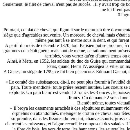
Seulement, le filet de cheval n'eut pas de succès... Il y avait trop de b
ne lui firent-pa
0 ingra
Pourtant, ce plat de cheval qui figurait sur le menu « à titre docum
siège que d'agréables souvenirs. Un morceau de cheval, mais c'était a
même pas tant à se mettre sous la dent, et qui furent
A partir du mois de décembre 1870, tout Parisien put se procurer, à 
grammes ce n'était guère, mais tout de même, ce rationnement préserva P
terribles, vous verrez qu'en d'autres temps ou e
Ainsi, à Metz, en 1552, les soldats du duc de Guise qui commandait la
Paris, quand Henri IV, assiégea la ville, on ma
A Gênes, au siège de 1799, ce fut bien pis encore. Edouard Gachot,
« Le comité des subsistances, dit-il, ne peut plus fournir à l'avidi
pain. Toute mendicité, toute prière restent inutiles. Les coeurs se
exploite. Un pain blanc est vendu 12 francs les 3 onces ; le boiss
francs. On demande 2 sols d'une p
Bientôt même, toutes victuail
« Il broya les ossements arrachés à des sépultures nuitamment vi
orphelins ou abandonnés, mélanger le crottin de cheval aux têtes 
surprendre, dans les fissures du rempart, chauves-souris, grosses a
charrient les ruisseaux, et l'algue recueillie composent des salades. 
la fibre de bois, les vers de terre, les hannetons, les sauterelles, l