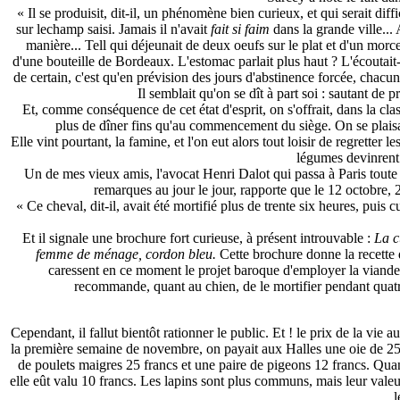
« Il se produisit, dit-il, un phénomène bien curieux, et qui serait diffi
sur lechamp saisi. Jamais il n'avait
fait si faim
dans la grande ville...
manière... Tell qui déjeunait de deux oeufs sur le plat et d'un morc
d'une bouteille de Bordeaux. L'estomac parlait plus haut ? L'écoutait
de certain, c'est qu'en prévision des jours d'abstinence forcée, chacun
Il semblait qu'on se dît à part soi : sautant de 
Et, comme conséquence de cet état d'esprit, on s'offrait, dans la class
plus de dîner fins qu'au commencement du siège. On se plaisai
Elle vint pourtant, la famine, et l'on eut alors tout loisir de regretter
légumes devinrent 
Un de mes vieux amis, l'avocat Henri Dalot qui passa à Paris toute l
remarques au jour le jour, rapporte que le 12 octobre, 2
« Ce cheval, dit-il, avait été mortifié plus de trente six heures, puis 
Et il signale une brochure fort curieuse, à présent introuvable :
La c
femme de ménage, cordon bleu.
Cette brochure donne la recette
caressent en ce moment le projet baroque d'employer la viande c
recommande, quant au chien, de le mortifier pendant quatre 
Cependant, il fallut bientôt rationner le public. Et ! le prix de la v
la première semaine de novembre, on payait aux Halles une oie de 25 à
de poulets maigres 25 francs et une paire de pigeons 12 francs. Quan
elle eût valu 10 francs. Les lapins sont plus communs, mais leur valeur 
l