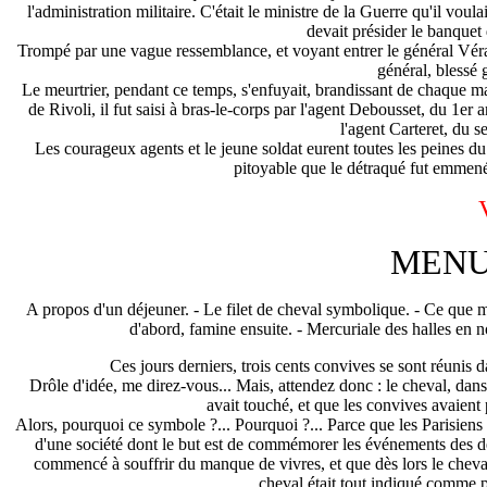
l'administration militaire. C'était le ministre de la Guerre qu'il voula
devait présider le banquet
Trompé par une vague ressemblance, et voyant entrer le général Véran
général, blessé
Le meurtrier, pendant ce temps, s'enfuyait, brandissant de chaque main
de Rivoli, il fut saisi à bras-le-corps par l'agent Debousset, du 1er 
l'agent Carteret, du s
Les courageux agents et le jeune soldat eurent toutes les peines du 
pitoyable que le détraqué fut emmené 
MENU
A propos d'un déjeuner. - Le filet de cheval symbolique. - Ce que m
d'abord, famine ensuite. - Mercuriale des halles en
Ces jours derniers, trois cents convives se sont réunis 
Drôle d'idée, me direz-vous... Mais, attendez donc : le cheval, da
avait touché, et que les convives avaient 
Alors, pourquoi ce symbole ?... Pourquoi ?... Parce que les Parisiens et 
d'une société dont le but est de commémorer les événements des d
commencé à souffrir du manque de vivres, et que dès lors le cheval 
cheval était tout indiqué comme 