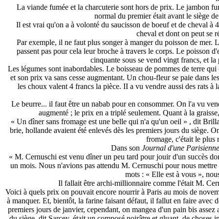
La viande fumée et la charcuterie sont hors de prix. Le jambon fu
normal du premier était avant le siège de
Il est vrai qu'on a à volonté du saucisson de boeuf et de cheval à
cheval et dont on peut se r
Par exemple, il ne faut plus songer à manger du poisson de mer. L
passent pas pour cela leur broche à travers le corps. Le poisson d'e
cinquante sous se vend vingt francs, et la 
Les légumes sont inabordables. Le boisseau de pommes de terre qui co
et son prix va sans cesse augmentant. Un chou-fleur se paie dans les
les choux valent 4 francs la pièce. II a vu vendre aussi des rats à la
Le beurre... il faut être un nabab pour en consommer. On l'a vu ven
augmenté ; le prix en a triplé seulement. Quant à la graisse
« Un dîner sans fromage est une belle qui n'a qu'un oeil » , dit Brill
brie, hollande avaient été enlevés dès les premiers jours du siège. 
fromage, c'était le plus
Dans son
Journal d'une Parisienn
« M. Cernuschi est venu dîner un peu tard pour jouir d'un succès don
un mois. Nous n'avions pas attendu M. Cernuschi pour nous mettre à t
mots : « Elle est à vous », no
Il fallait être archi-millionnaire comme l'était M. Ce
Voici à quels prix on pouvait encore nourrir à Paris au mois de nove
à manquer. Et, bientôt, la farine faisant défaut, il fallut en faire av
premiers jours de janvier, cependant, on mangea d'un pain bis assez 
du siège, dit Sarcey, était un composé noirâtre et gluant, de choses i