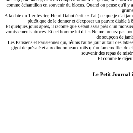
comme échantillon en souvenir du blocus. Quand on pense qu'il y ava
grumel
A la date du 1 er février, Henri Dabot écrit : « J'ai ( ce que je n'ai jam
plutôt que de le donner et d'exposer un pauvre diable à êt
Et quelques jours après, il raconte que s'étant assis près d'un monsieu
vomissements atroces. Et cet homme lui dit. « Ne me prenez pas pour 
de soupçon de jamb
Les Parisiens et Parisiennes qui, réunis l'autre jour autour des table
gigot de présalé et aux dindonneaux rôtis qu'au fameux filet de che
souvenir des repas de misère
Et comme le déjeune
Le Petit Journal 